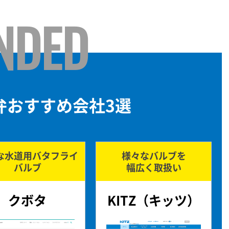
NDED
弁おすすめ会社3選
な水道用バタフライ
様々なバルブを
バルブ
幅広く取扱い
クボタ
KITZ（キッツ）