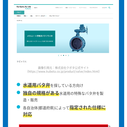
画像引用元：株式会社クボタ公式サイト
（https://www.kubota.co.jp/product/valve/index.html）
水道用バタ弁
を探している方向け
独自の規格がある
水道用の特殊なバタ弁を製
造・販売
指定された仕様に
各自治体(都道府県)によって
対応