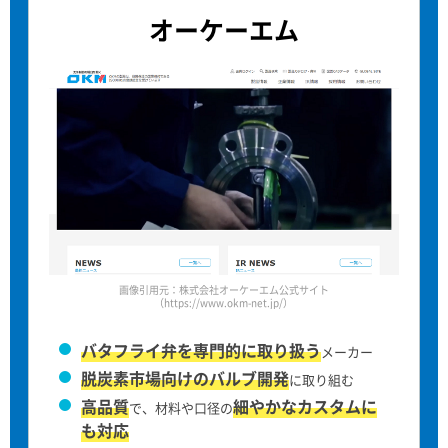
オーケーエム
画像引用元：株式会社オーケーエム公式サイト
（https://www.okm-net.jp/）
バタフライ弁を専門的に取り扱う
メーカー
脱炭素市場向けのバルブ開発
に取り組む
高品質
細やかなカスタムに
で、材料や口径の
も対応