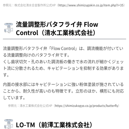
参照元：株式会社清水合金製作所公式HP（
https://www.shimizugokin.co.jp/item.php?i=35
）
流量調整形バタフライ弁 Flow
Control（清水工業株式会社）
流量調整形バタフライ弁「Flow Control」は、調流機能が付いてい
る流量調整向けのバタフライ弁です。
くし歯状切欠・孔のあいた調流板の働きで水の流れが細かくジェッ
ト流に分散されるため、キャビテーションを抑制する効果がありま
す。
内面の接水部にはキャビテーションに強い粉体塗装が施されている
ことから、耐久性が高いのも特徴です。立形のほか、横形にも対応
しています。
参照元：清水工業株式会社公式HP（
https://shimizukogyo.co.jp/products/butterfly
）
LO-TM（前澤工業株式会社）