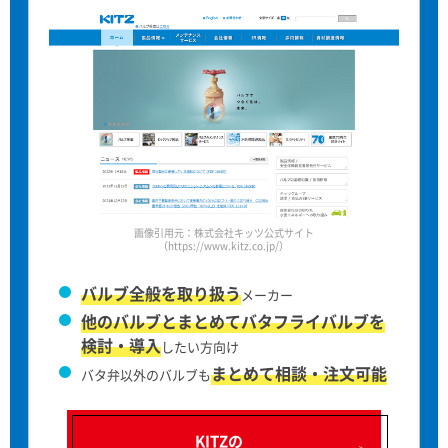
画像引用元：株式会社キッツ公式サイト
（https://www.kitz.co.jp/）
バルブ全般を取り扱う
メーカー
他のバルブとまとめてバタフライバルブを
検討・導入
したい方向け
まとめて相談・注文可能
バタ弁以外のバルブも
KITZの