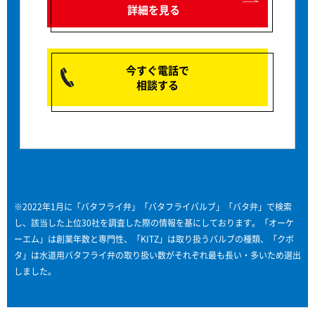
詳細を見る
今すぐ電話で
相談する
※2022年1月に「バタフライ弁」「バタフライバルブ」「バタ弁」で検索
し、該当した上位30社を調査した際の情報を基にしております。「オーケ
ーエム」は創業年数と専門性、「KITZ」は取り扱うバルブの種類、「クボ
タ」は水道用バタフライ弁の取り扱い数がそれぞれ最も長い・多いため選出
しました。