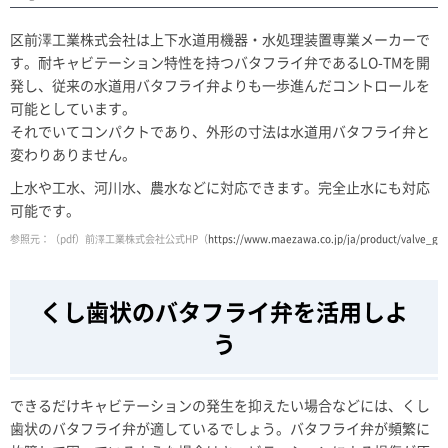
区前澤工業株式会社は上下水道用機器・水処理装置専業メーカーで
す。耐キャビテーション特性を持つバタフライ弁であるLO-TMを開
発し、従来の水道用バタフライ弁よりも一歩進んだコントロールを
可能としています。
それでいてコンパクトであり、外形の寸法は水道用バタフライ弁と
変わりありません。
上水や工水、河川水、農水などに対応できます。完全止水にも対応
可能です。
参照元：（pdf）前澤工業株式会社公式HP（
https://www.maezawa.co.jp/ja/product/valve_gat
くし歯状のバタフライ弁を活用しよ
う
できるだけキャビテーションの発生を抑えたい場合などには、くし
歯状のバタフライ弁が適しているでしょう。バタフライ弁が頻繁に