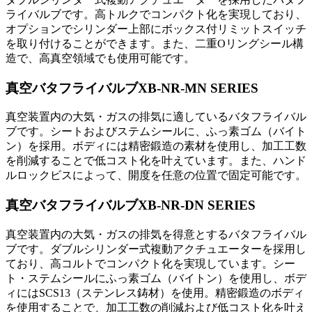
ライバルブです。高トルクでコンパクト化を実現しており、
オプションでシリンダー上部にボックス付リミットスイッチ
を取り付けることができます。また、二重Oリングシール構
造で、高真空領域でも使用可能です。
真空バタフライバルブXB-NR-MN SERIES
真空装置内の大気・ガスの排気に適しているバタフライバル
ブです。シートおよびステムシールに、ふっ素ゴム（バイト
ン）を採用。ボディには精密鍛造の素材を使用し、加工工数
を削減することで低コスト化を叶えています。また、ハンド
ルロックビスによって、開度を任意の位置で固定可能です。
真空バタフライバルブXB-NR-DN SERIES
真空装置内の大気・ガスの排気を得意とするバタフライバル
ブです。ダブルシリンダー式複動アクチュエーターを採用し
ており、高コルトでコンパクト化を実現しています。シー
ト・ステムシールにふっ素ゴム（バイトン）を使用し、ボデ
ィにはSCS13（ステンレス鋳材）を使用。精密鍛造のボディ
を使用することで、加工工数の削減および低コスト化を叶え