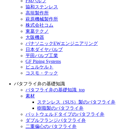
FMバルブ
協和ステンレス
高垣製作所
萩原機械製作所
株式会社コム
東葛テクノ
大阪機器
パナソニックEWエンジニアリング
日本ダイヤバルブ
平田バルブ工業
GF Piping Systems
ビュルケルト
コスモ・テック
バタフライ弁の基礎知識
バタフライ弁の基礎知識_top
素材
ステンレス（SUS）製のバタフライ弁
樹脂製のバタフライ弁
バットウェルドタイプのバタフライ弁
ダブルフランジバタフライ弁
二重偏心のバタフライ弁