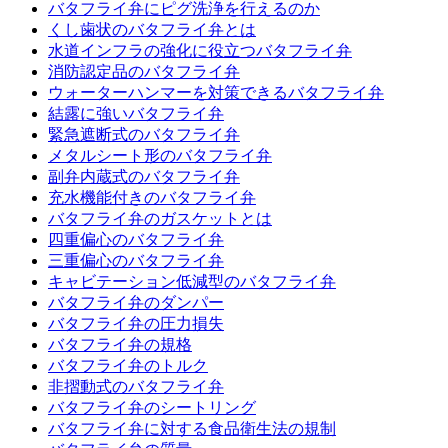
バタフライ弁にピグ洗浄を行えるのか
くし歯状のバタフライ弁とは
水道インフラの強化に役立つバタフライ弁
消防認定品のバタフライ弁
ウォーターハンマーを対策できるバタフライ弁
結露に強いバタフライ弁
緊急遮断式のバタフライ弁
メタルシート形のバタフライ弁
副弁内蔵式のバタフライ弁
充水機能付きのバタフライ弁
バタフライ弁のガスケットとは
四重偏心のバタフライ弁
三重偏心のバタフライ弁
キャビテーション低減型のバタフライ弁
バタフライ弁のダンパー
バタフライ弁の圧力損失
バタフライ弁の規格
バタフライ弁のトルク
非摺動式のバタフライ弁
バタフライ弁のシートリング
バタフライ弁に対する食品衛生法の規制