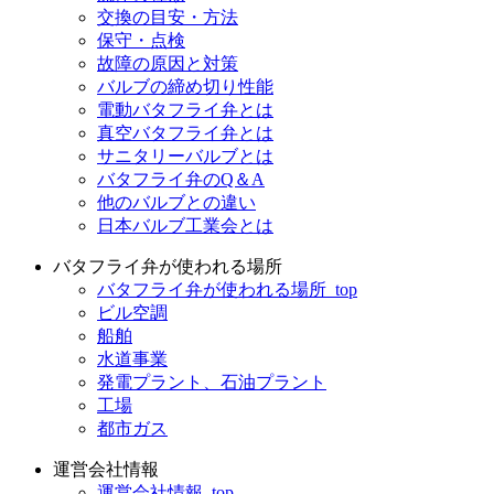
交換の目安・方法
保守・点検
故障の原因と対策
バルブの締め切り性能
電動バタフライ弁とは
真空バタフライ弁とは
サニタリーバルブとは
バタフライ弁のQ＆A
他のバルブとの違い
日本バルブ工業会とは
バタフライ弁が使われる場所
バタフライ弁が使われる場所_top
ビル空調
船舶
水道事業
発電プラント、石油プラント
工場
都市ガス
運営会社情報
運営会社情報_top