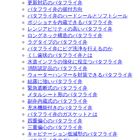
更新対応のバタフライ弁
バタフライ弁の据付方向
バタフライ弁のハードシールとソフトシール
ポジショナを内蔵できるバタフライ弁
レンジアビリティの高いバタフライ弁
ロングネック構造のバタフライ弁
ラグタイプのバタフライ弁
バタフライ弁にピグ洗浄を行えるのか
くし歯状のバタフライ弁とは
水道インフラの強化に役立つバタフライ弁
消防認定品のバタフライ弁
ウォーターハンマーを対策できるバタフライ弁
結露に強いバタフライ弁
緊急遮断式のバタフライ弁
メタルシート形のバタフライ弁
副弁内蔵式のバタフライ弁
充水機能付きのバタフライ弁
バタフライ弁のガスケットとは
四重偏心のバタフライ弁
三重偏心のバタフライ弁
キャビテーション低減型のバタフライ弁