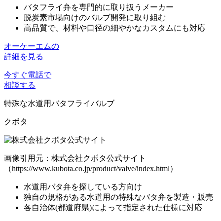
バタフライ弁を専門的に取り扱う
メーカー
脱炭素市場向けのバルブ開発
に取り組む
高品質
で、材料や口径の
細やかなカスタムにも対応
オーケーエムの
詳細を見る
今すぐ電話で
相談する
特殊な水道用バタフライバルブ
クボタ
画像引用元：株式会社クボタ公式サイト
（https://www.kubota.co.jp/product/valve/index.html）
水道用バタ弁
を探している方向け
独自の規格がある
水道用の特殊なバタ弁を製造・販売
各自治体(都道府県)によって
指定された仕様に対応