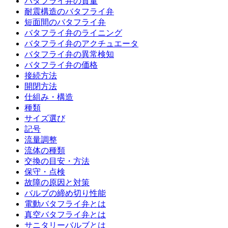
バタフライ弁の質量
耐震構造のバタフライ弁
短面間のバタフライ弁
バタフライ弁のライニング
バタフライ弁のアクチュエータ
バタフライ弁の異常検知
バタフライ弁の価格
接続方法
開閉方法
仕組み・構造
種類
サイズ選び
記号
流量調整
流体の種類
交換の目安・方法
保守・点検
故障の原因と対策
バルブの締め切り性能
電動バタフライ弁とは
真空バタフライ弁とは
サニタリーバルブとは