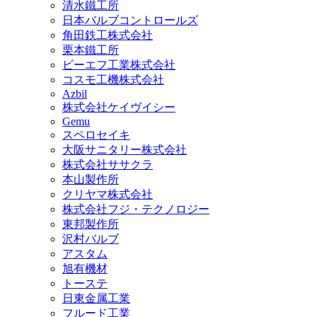
清水鐵工所
日本バルブコントロールズ
角田鉄工株式会社
栗本鐵工所
ビーエフ工業株式会社
コスモ工機株式会社
Azbil
株式会社ケイヴイシー
Gemu
スペロセイキ
大阪サニタリー株式会社
株式会社ササクラ
本山製作所
クリヤマ株式会社
株式会社フジ・テクノロジー
東邦製作所
沢村バルブ
アスタム
旭有機材
トーステ
日東金属工業
フルード工業