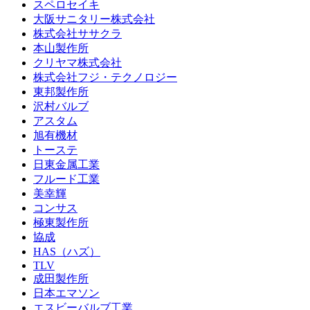
スペロセイキ
大阪サニタリー株式会社
株式会社ササクラ
本山製作所
クリヤマ株式会社
株式会社フジ・テクノロジー
東邦製作所
沢村バルブ
アスタム
旭有機材
トーステ
日東金属工業
フルード工業
美幸輝
コンサス
極東製作所
協成
HAS（ハズ）
TLV
成田製作所
日本エマソン
エスビーバルブ工業