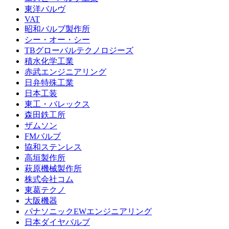
東洋バルヴ
VAT
昭和バルブ製作所
シー・オー・シー
TBグローバルテクノロジーズ
積水化学工業
赤武エンジニアリング
日弁特殊工業
日本工装
東工・バレックス
森田鉄工所
ザムソン
FMバルブ
協和ステンレス
高垣製作所
萩原機械製作所
株式会社コム
東葛テクノ
大阪機器
パナソニックEWエンジニアリング
日本ダイヤバルブ