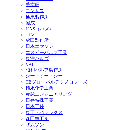
美幸輝
コンサス
極東製作所
協成
HAS（ハズ）
TLV
成田製作所
日本エマソン
エスビーバルブ工業
東洋バルヴ
VAT
昭和バルブ製作所
シー・オー・シー
TBグローバルテクノロジーズ
積水化学工業
赤武エンジニアリング
日弁特殊工業
日本工装
東工・バレックス
森田鉄工所
ザムソン