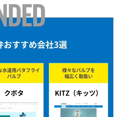
NDED
弁おすすめ会社3選
な水道用バタフライ
様々なバルブを
バルブ
幅広く取扱い
クボタ
KITZ（キッツ）