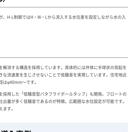
、H-L制御ではH・W・Lから流入する水位差を設定しながら水の入
を解消する構造を採用しています。具体的には弁体に半球状の突起を
きな流速差を生じさせないことで低騒音を実現しています。住宅地近
はφ40mm～です。
を採用した「低騒音型バタフライボールタップ」も開発。フロートの
吐出量が多く低騒音であるのが特徴。広範囲な水位設定が可能です。
えます。