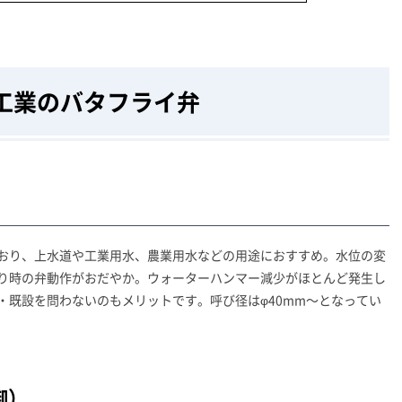
工業のバタフライ弁
おり、上水道や工業用水、農業用水などの用途におすすめ。水位の変
り時の弁動作がおだやか。ウォーターハンマー減少がほとんど発生し
・既設を問わないのもメリットです。呼び径はφ40mm～となってい
御）