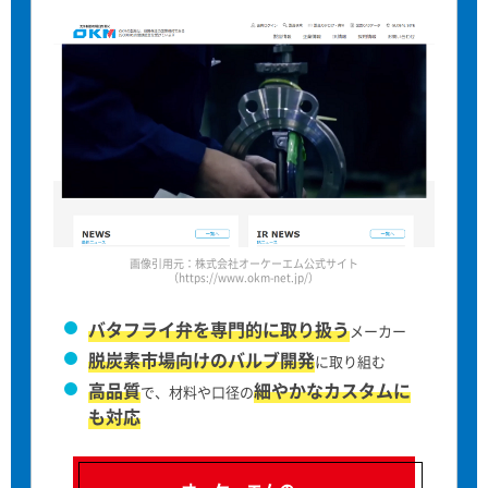
画像引用元：株式会社オーケーエム公式サイト
（https://www.okm-net.jp/）
バタフライ弁を専門的に取り扱う
メーカー
脱炭素市場向けのバルブ開発
に取り組む
高品質
細やかなカスタムに
で、材料や口径の
も対応