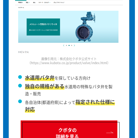
画像引用元：株式会社クボタ公式サイト
（https://www.kubota.co.jp/product/valve/index.html）
水道用バタ弁
を探している方向け
独自の規格がある
水道用の特殊なバタ弁を製
造・販売
指定された仕様に
各自治体(都道府県)によって
対応
クボタの
詳細を見る