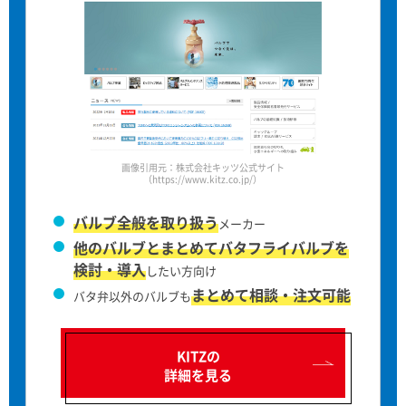
画像引用元：株式会社キッツ公式サイト
（https://www.kitz.co.jp/）
バルブ全般を取り扱う
メーカー
他のバルブとまとめてバタフライバルブを
検討・導入
したい方向け
まとめて相談・注文可能
バタ弁以外のバルブも
KITZの
詳細を見る