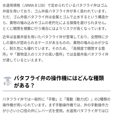
水道用規格（JWWA B 138）で定められているバタフライ弁はゴム
弁座を用いており、ゴム弁座バタフライ弁が多く扱われています。
ただ、ゴム弁座バタフライ弁は金属とゴムで止水するという構造か
ら、異物の噛み込みやゴムの老朽化による損傷を避けられません。
とくに開閉を頻繁に行う場合にはよりリスクが高くなっています。
近年は金属弁座を用いたバタフライ弁が登場しており、全閉時に少
しの漏れが認められるケースがあるものの、異物の噛み込みが少な
く、耐久性にも優れています。そのため、「高頻度で開閉する箇
所」や「異物混入のリスクの高い箇所」では金属弁座バタフライ弁
が適しているといえます。
バタフライ弁の操作機にはどんな種類
がある？
バタフライ弁では一般的に「手動」と「電動（動力式）」の2種類の
操作機が用いられています。まず手動操作機では、弁の手動操作力
が小さい小口径の弁にレバー式を使用。水道用バタフライ弁では口