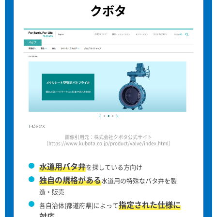
クボタ
画像引用元：株式会社クボタ公式サイト
（https://www.kubota.co.jp/product/valve/index.html）
水道用バタ弁
を探している方向け
独自の規格がある
水道用の特殊なバタ弁を製
造・販売
指定された仕様に
各自治体(都道府県)によって
対応