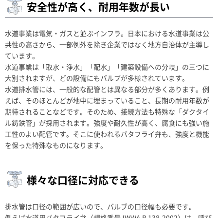
安全性が高く、耐用年数が長い
水道事業は電気・ガスと並ぶインフラ。日本における水道事業は公
共性の高さから、一部例外を除き企業ではなく地方自治体が主導し
ています。
水道事業は「取水・浄水」「配水」「建築設備への分岐」の三つに
大別されますが、どの設備にもバルブが多様されています。
水道排水管には、一般的な配管とは異なる部分が多くあります。例
えば、そのほとんどが地中に埋まっていること、長期の耐用年数が
期待されることなどです。そのため、接続方法も特殊な「ダクタイ
ル鋳鉄管」が採用されます。強度や耐久性が高く、腐食にも強い施
工性のよい配管です。そこに使われるバタフライ弁も、強度と機能
を保った特殊なものになります。
様々な口径に対応できる
排水管は口径の範囲が広いので、バルブの口径幅も必要です。
例えば水道用バタフライ弁（規格番号JWWA B 138-2002）は、呼び