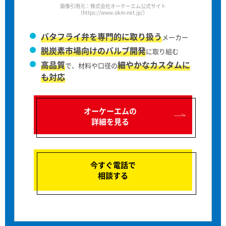
画像引用元：株式会社オーケーエム公式サイト
（https://www.okm-net.jp/）
バタフライ弁を専門的に取り扱う
メーカー
脱炭素市場向けのバルブ開発
に取り組む
高品質
細やかなカスタムに
で、材料や口径の
も対応
オーケーエムの
詳細を見る
今すぐ電話で
相談する