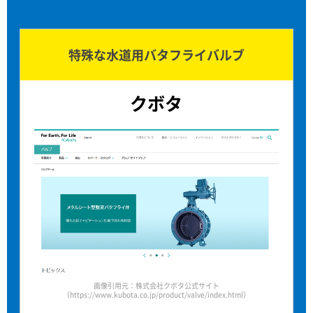
特殊な水道用バタフライバルブ
クボタ
画像引用元：株式会社クボタ公式サイト
（https://www.kubota.co.jp/product/valve/index.html）