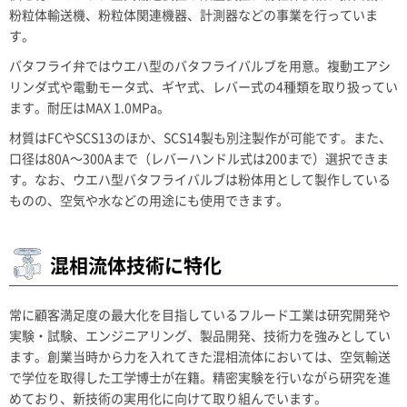
粉粒体輸送機、粉粒体関連機器、計測器などの事業を行っていま
す。
バタフライ弁ではウエハ型のバタフライバルブを用意。複動エアシ
リンダ式や電動モータ式、ギヤ式、レバー式の4種類を取り扱ってい
ます。耐圧はMAX 1.0MPa。
材質はFCやSCS13のほか、SCS14製も別注製作が可能です。また、
口径は80A～300Aまで（レバーハンドル式は200まで）選択できま
す。なお、ウエハ型バタフライバルブは粉体用として製作している
ものの、空気や水などの用途にも使用できます。
混相流体技術に特化
常に顧客満足度の最大化を目指しているフルード工業は研究開発や
実験・試験、エンジニアリング、製品開発、技術力を強みとしてい
ます。創業当時から力を入れてきた混相流体においては、空気輸送
で学位を取得した工学博士が在籍。精密実験を行いながら研究を進
めており、新技術の実用化に向けて取り組んでいます。