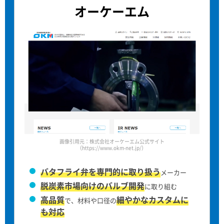
オーケーエム
画像引用元：株式会社オーケーエム公式サイト
（https://www.okm-net.jp/）
バタフライ弁を専門的に取り扱う
メーカー
脱炭素市場向けのバルブ開発
に取り組む
高品質
細やかなカスタムに
で、材料や口径の
も対応