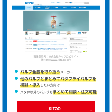
画像引用元：株式会社キッツ公式サイト
（https://www.kitz.co.jp/）
バルブ全般を取り扱う
メーカー
他のバルブとまとめてバタフライバルブを
検討・導入
したい方向け
まとめて相談・注文可能
バタ弁以外のバルブも
KITZの