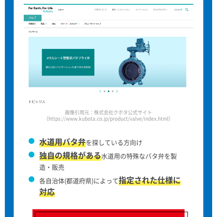
画像引用元：株式会社クボタ公式サイト
（https://www.kubota.co.jp/product/valve/index.html）
水道用バタ弁
を探している方向け
独自の規格がある
水道用の特殊なバタ弁を製
造・販売
指定された仕様に
各自治体(都道府県)によって
対応