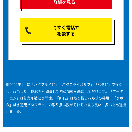
詳細を見る
今すぐ電話で
相談する
※2022年1月に「バタフライ弁」「バタフライバルブ」「バタ弁」で検索
し、該当した上位30社を調査した際の情報を基にしております。「オーケ
ーエム」は創業年数と専門性、「KITZ」は取り扱うバルブの種類、「クボ
タ」は水道用バタフライ弁の取り扱い数がそれぞれ最も長い・多いため選出
しました。